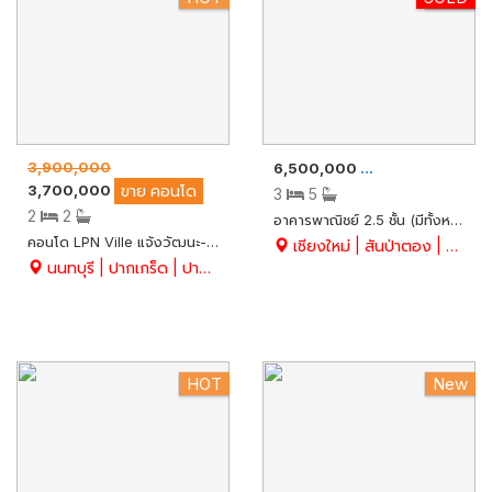
3,900,000
6,500,000
ขาย
อาคารพาณิชย์
3,700,000
ขาย
คอนโด
3
5
2
2
อาคารพาณิชย์ 2.5 ชั้น (มีทั้งหมด 3 คูหา) เนื้อที่ 46 ตร.ว. ทำเลดีมาก ติดถนนเลียบคลองชลประทาน เหมาะประกอบกิจการ,ทำออฟฟิศสำนักงาน ฯลฯ อ.สันป่าตอง จ.เชียงใหม่
คอนโด LPN Ville แจ้งวัฒนะ-ปากเกร็ด ห้องใหญ่ 2 นอน ห้องมุมวิวพระอาทิตย์ตกสะท้อนแม่น้ำเจ้าพระยา สวย พร้อมอยู่ เฟอร์นิเจอร์ครบ กลางคืนห้องกระจกชมดาว
เชียงใหม่ | สันป่าตอง | ยุหว่า
นนทบุรี | ปากเกร็ด | ปากเกร็ด
HOT
New