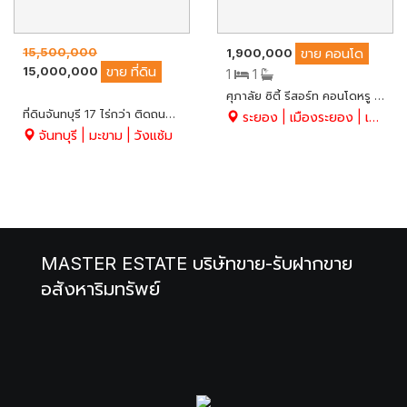
15,500,000
1,900,000
ขาย
คอนโด
15,000,000
ขาย
ที่ดิน
1
1
ศุภาลัย ซิตี้ รีสอร์ท คอนโดหรู ติดถนนใหญ่ ใจกลางเมืองระยอง ชั้นที่ 12 ห้องวิวทะเล เนื้อที่ 47.17 ตรม. Built-in ห้องครัว สวย พร้อมอยู่
ที่ดินจันทบุรี 17 ไร่กว่า ติดถนนสาธารณะเส้น 3010 หน้ากว้างประมาณ 149 M. x ลึกประมาณ 203 M. ทรงสี่เหลี่ยมผืนผ้าสวยมาก
ระยอง | เมืองระยอง | เชิงเนิน
จันทบุรี | มะขาม | วังแซ้ม
MASTER ESTATE บริษัทขาย-รับฝากขาย
อสังหาริมทรัพย์