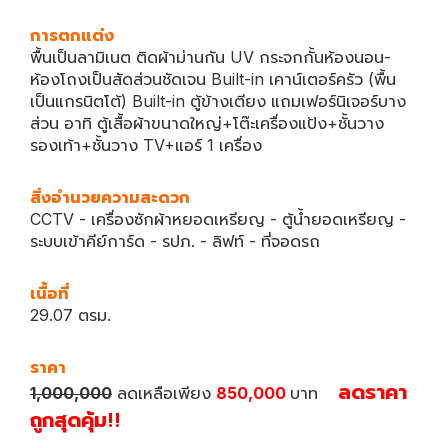
การตกแต่ง
พื้นเป็นลามิเนต ติดผ้าม่านกัน UV กระจกกั้นห้องนอน-
ห้องโถงเป็นสัดส่วนชัดเจน Built-in เคาน์เตอร์ครัว (พื้น
เป็นแกรนิตโต้) Built-in ตู้ข้างเตียง แถมเฟอร์นิเจอร์บาง
ส่วน อาทิ ตู้เสื้อผ้าขนาดใหญ่+โต๊ะเครื่องแป้ง+ชั้นวาง
รองเท้า+ชั้นวาง TV+แอร์ 1 เครื่อง
สิ่งอำนวยความสะดวก
CCTV - เครื่องซักผ้าหยอดเหรียญ - ตู้น้ำยอดเหรียญ -
ระบบเข้าคีย์การ์ด - รปภ. - ลิฟท์ - ที่จอดรถ
เนื้อที่
29.07 ตรม.
ราคา
ลดราคา
1,000,000
ลดเหลือเพียง
850,000
บาท
ถูกสุดคุ้ม!!