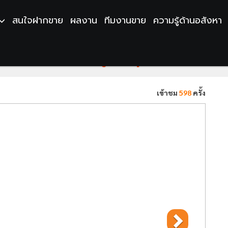
สนใจฝากขาย
ผลงาน
ทีมงานขาย
ความรู้ด้านอสังหา
ว ใกล้ตลาดศรีมงคล วิวภูเขา+ทุ่งนา อากาศเย็
เข้าชม
598
ครั้ง
Next