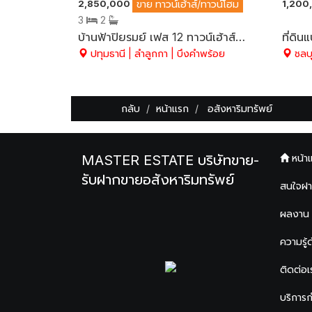
2,850,000
1,200
ขาย
ทาวน์เฮ้าส์/ทาวน์โฮม
3
2
บ้านฟ้าปิยรมย์ เฟส 12 ทาวน์เฮ้าส์ 2 ชั้น หลังมุม 29.3 ตร.ว. มีพื้นที่ด้านข้าง ต่อเติมครบ พร้อมอยู่ อ.ลำลูกกา จ.ปทุมธานี
ปทุมธานี | ลำลูกกา | บึงคำพร้อย
ชลบุร
กลับ
หน้าแรก
อสังหาริมทรัพย์
MASTER ESTATE บริษัทขาย-
หน้า
รับฝากขายอสังหาริมทรัพย์
สนใจฝ
ผลงาน
ความรู้
ติดต่อเ
บริการ