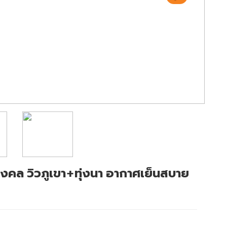
รีมงคล วิวภูเขา+ทุ่งนา อากาศเย็นสบาย