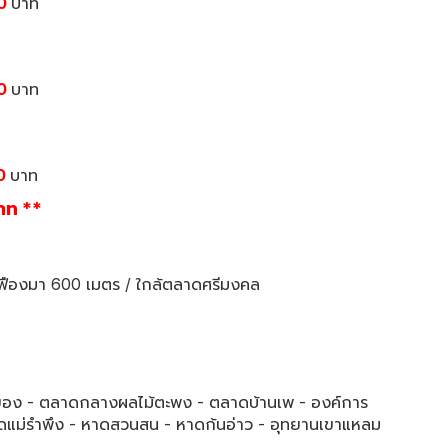
0
บาท
0
บาท
0
บาท
าท **
เฟืองมา 600 เมตร / ใกล้ตลาดศรีมงคล
ะยอง - ตลาดกลางผลไม้ตะพง - ตลาดบ้านเพ - องค์การ
ดแม่รำพึง - หาดสวนสน - หาดก้นอ่าว - อุทยานเขาแหลม