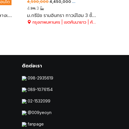
4,590,000
4,450,000
คอนโด
ขาย
ทาวน์เฮ้าส์/ทาวน์โฮม
4
3
Sea Hill Condo ชั้นที่ 4 ใจกลางเมืองศรีราชา ติดถนนสุขุมวิท เดินทางสะดวก วิวภูเขาเขาพร้อมกับวิวทะเล เนื้อที่ 42.73 ตรม. สวย คุ้ม มี 1 ห้องนอน 1 ห้องน้ำ อ.ศรีราชา จ.ชลบุรี
ม.กรีนิช รามอินทรา ทาวน์โฮม 3 ชั้น สไตล์โมเดิร์น ติดถนนรามอินทราช่วงกม.12 Renovate ใหม่ พร้อมอยู่ ต่อเติมหน้า-หลัง ครบฟังก์ชั่นการใช้งาน พร้อมเฟอร์ฯ Built-in
กรุงเทพมหานคร | เขตคันนายาว | คันนายาว
ติดต่อเรา
098-2935619
089-1076154
02-1532099
@009yeoyn
fanpage