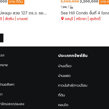
,000
2,500,000
2,200,000
ขาย
ที่ดิน
ขาย
1
1
ที่ดินแปลงมุม สวย 127 ตร.ว. ซอยข้างบุญถาวร บางเสร่ ขายถูก ติดถนนสาธารณะทั้ง 2 ด้าน ล้อมรั้วพร้อมปลูกสร้างบ้าน อ.สัตหีบ จ.ชลบุรี
ี | สัตหีบ | บางเสร่
ชลบุรี | ศรีราชา | สุรศักดิ์
แรก
ประเภททรัพย์สิน
ากขาย
บ้านเดี่ยว
บ้านแฝด
ด้านอสังหา
ทาวน์เฮ้าส์/ทาวน์โฮม
รา
ที่ดิน
กำจัดปลวก/แมลง
คอนโด