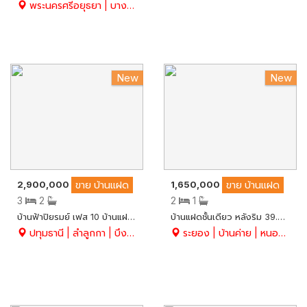
พระนครศรีอยุธยา | บางปะอิน | บางกระสั้น
New
New
2,900,000
1,650,000
ขาย
บ้านแฝด
ขาย
บ้านแฝด
3
2
2
1
บ้านฟ้าปิยรมย์ เฟส 10 บ้านแฝด 2 ชั้น เนื้อที่ 38.1 ตร.ว. Renovate ใหม่ทั้งหลัง สวย บรรยากาศดี เงียบสงบ มีความเป็นส่วนตัว อ.ลำลูกกา จ.ปทุมธานี
บ้านแฝดชั้นเดียว หลังริม 39.6 ตร.ว. ถูก คุ้ม ขายพร้อมผู้เช่า 4,500 บาท/เดือน ใกล้วัดละหารไร่ อ.บ้านค่าย จ.ระยอง
ปทุมธานี | ลำลูกกา | บึงคำพร้อย
ระยอง | บ้านค่าย | หนองบัว