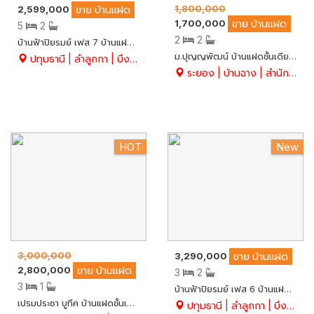
1,800,000
2,599,000
ขาย
บ้านแฝด
1,700,000
ขาย
บ้านแฝด
5
2
2
2
บ้านฟ้าปิยรมย์ เฟส 7 บ้านแฝด 2 ชั้น เนื้อที่ 38 ตร.ว. ขายถูกมาก หน้าบ้านไม่ชนกับใคร บ้านเย็นสบาย+สวนร่มรื่น 5 ห้องนอน สวย พร้อมอยู่ อ.ลำลูกกา จ.ปทุมธานี
ม.ปุญญพัฒน์ บ้านแฝดชั้นเดียว 49 ตร.ว. พร้อมอยู่ บรรยากาศดี ใจกลางเมืองบ้านฉาง จ.ระยอง
ปทุมธานี | ลำลูกกา | บึงคำพร้อย
ระยอง | บ้านฉาง | สำนักท้อน
HOT
New
3,000,000
3,290,000
ขาย
บ้านแฝด
2,800,000
ขาย
บ้านแฝด
3
2
3
1
บ้านฟ้าปิยรมย์ เฟส 6 บ้านแฝด 2 ชั้น หลังมุม สวย 51 ตร.ว. ต่อเติมครบ พร้อมอยู่ มีมุมนั่งเล่นพักผ่อน อ.ลำลูกกา จ.ปทุมธานี
เปรมประชา บูทีค บ้านแฝดชั้นเดียว 42.5 ตร.ว. แต่งสวย พร้อมอยู่ มี 3 นอน 1 น้ำ อ.บางปะอิน จ.อยุธยา
ปทุมธานี | ลำลูกกา | บึงคำพร้อย