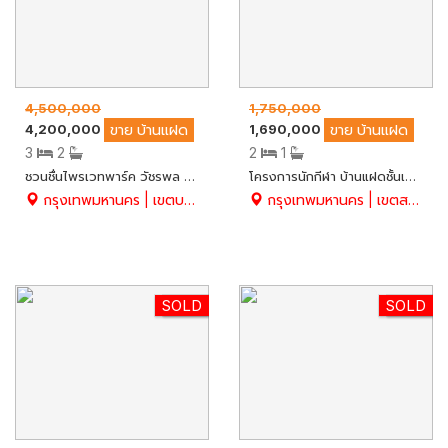
4,500,000
1,750,000
4,200,000
1,690,000
ขาย
บ้านแฝด
ขาย
บ้านแฝด
3
2
2
1
ชวนชื่นไพรเวทพาร์ค วัชรพล 41.9 ตร.ว. สวย ครบ พร้อมอยู่ บ้านสภาพดีมาก
โครงการนักกีฬา บ้านแฝดชั้นเดียว เนื้อที่ 45 ตร.ว. ต่อเติมห้องนอนเพิ่ม ทำเลดี เขตสะพานสูง จ.กทม.
กรุงเทพมหานคร | เขตบางเขน | ท่าแร้ง
กรุงเทพมหานคร | เขตสะพานสูง | สะพานสูง
SOLD
New
SOLD
New