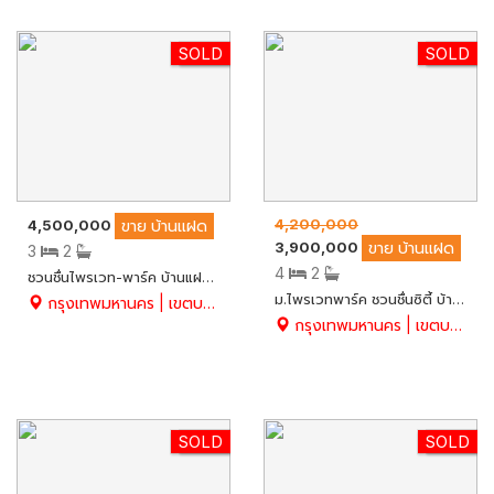
SOLD
HOT
SOLD
HOT
4,200,000
4,500,000
ขาย
บ้านแฝด
3,900,000
ขาย
บ้านแฝด
3
2
4
2
ชวนชื่นไพรเวท-พาร์ค บ้านแฝด 41 ตร.ว. หลังริม ต่อเติมครบ มีพื้นที่สวน สวยคุ้ม
ม.ไพรเวทพาร์ค ชวนชื่นซิตี้ บ้านแฝด 2 ชั้น ต่อเติมเรียบร้อย สวย พร้อมอยู่ 37 ตร.ว. มี 4 นอน 2 น้ำ แอร์ 6 เขตบางเขน จ.กทม.
กรุงเทพมหานคร | เขตบางเขน | ท่าแร้ง
กรุงเทพมหานคร | เขตบางเขน | ท่าแร้ง
SOLD
HOT
SOLD
HOT