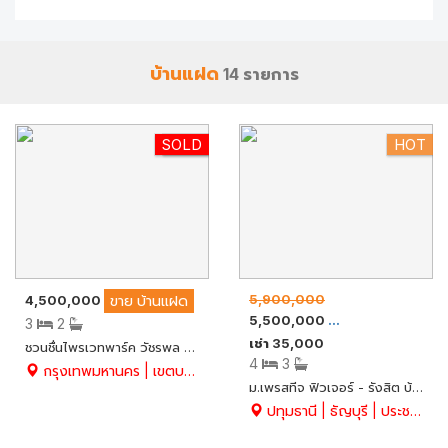
บ้านแฝด
14 รายการ
SOLD
HOT
HOT
5,900,000
4,500,000
ขาย
บ้านแฝด
5,500,000
ขายและเช่า
บ้านแฝ
3
2
เช่า 35,000
ชวนชื่นไพรเวทพาร์ค วัชรพล บ้านแฝดรีโนเวท + ต่อเติมเรียบร้อย สวย สะอาด พร้อมอยู่ 42.9 ตร.ว. สภาพดีมาก ใกล้รถไฟฟ้าสายสีชมพู
4
3
กรุงเทพมหานคร | เขตบางเขน | ท่าแร้ง
ม.เพรสทีจ ฟิวเจอร์ - รังสิต บ้านแฝด MODERN สไตล์ยุโรป 4 นอน พื้นที่ใช้สอยสุดคุ้ม ฟังก์ชั่นลงตัว สวยมีสไตล์ (หลังริม) ใหม่มาก พร้อมเฟอร์นิเจอร์ครบ
ปทุมธานี | ธัญบุรี | ประชาธิปัตย์