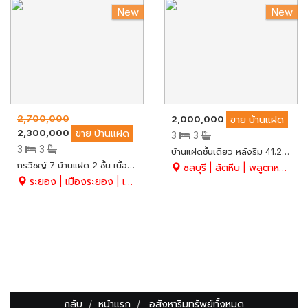
New
New
2,700,000
2,000,000
ขาย
บ้านแฝด
2,300,000
ขาย
บ้านแฝด
3
3
3
3
บ้านแฝดชั้นเดียว หลังริม 41.2 ตร.ว. บ้านสร้างเอง (มีสองหลังในพื้นที่เดียวกัน) ทำเลดี ใกล้รพ.สมเด็จพระนางเจ้าสิริกิติ์ เหมาะเอาไว้ลงทุนเพื่อปล่อยเช่า หรือ อยู่อาศัย อ.สัตหีบ จ.ชลบุรี
กรวิชญ์ 7 บ้านแฝด 2 ชั้น เนื้อที่ 46.4 ตร.ว. มี 3 ห้องนอน 3 ห้องน้ำ อ.เมือง จ.ระยอง
ชลบุรี | สัตหีบ | พลูตาหลวง
ระยอง | เมืองระยอง | เนินพระ
กลับ
หน้าแรก
อสังหาริมทรัพย์ทั้งหมด