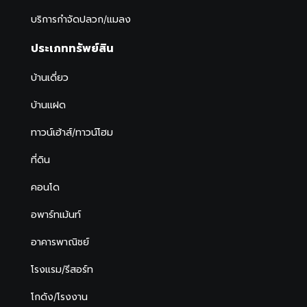
บริการกำจัดปลวก/แมลง
ประเภททรัพย์สิน
บ้านเดี่ยว
บ้านแฝด
ทาวน์เฮ้าส์/ทาวน์โฮม
ที่ดิน
คอนโด
อพาร์ทเม้นท์
อาคารพาณิชย์
โรงแรม/รีสอร์ท
โกดัง/โรงงาน