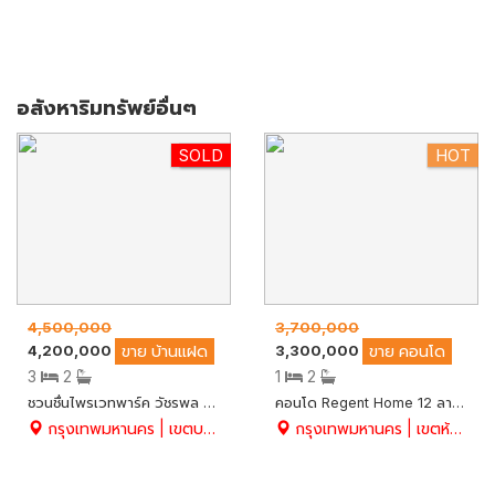
อสังหาริมทรัพย์อื่นๆ
SOLD
HOT
HOT
4,500,000
3,700,000
4,200,000
3,300,000
ขาย
บ้านแฝด
ขาย
คอนโด
3
2
1
2
ชวนชื่นไพรเวทพาร์ค วัชรพล 41.9 ตร.ว. สวย ครบ พร้อมอยู่ บ้านสภาพดีมาก
คอนโด Regent Home 12 ลาดพร้าว41 พท. 64 ตร.ม. 2 ห้องสตูดิโอทำประตูเชื่อม สวย สะอาด ถูก พร้อมอยู่
กรุงเทพมหานคร | เขตบางเขน | ท่าแร้ง
กรุงเทพมหานคร | เขตห้วยขวาง | สามเสนนอก