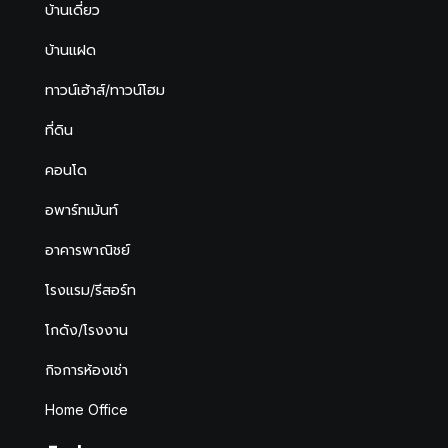
บ้านเดี่ยว
บ้านแฝด
ทาวน์เฮ้าส์/ทาวน์โฮม
ที่ดิน
คอนโด
อพาร์ทเม้นท์
อาคารพาณิชย์
โรงแรม/รีสอร์ท
โกดัง/โรงงาน
กิจการห้องเช่า
Home Office