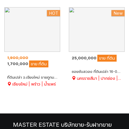
HOT
New
1,900,000
25,000,000
ขาย
ที่ดิน
1,700,000
ขาย
ที่ดิน
ซอยซับสวอง ที่ดินเปล่า 16-0-56 ไร่ ปากช่อง ใกล้จุดขึ้น-ลงมอเตอร์เวย์ (ลงปากช่อง) พื้นที่สูง ห่างเขาใหญ่ 7 กิโล
ที่ดินเปล่า จ.เชียงใหม่ ขายถูกมาก 3-2-66 ไร่ วิวภูเขาล้อมรอบ สวยมาก อากาศดี บนถนนสาย 1001
นครราชสีมา | ปากช่อง | ขนงพระ
เชียงใหม่ | พร้าว | น้ำแพร่
MASTER ESTATE บริษัทขาย-รับฝากขาย