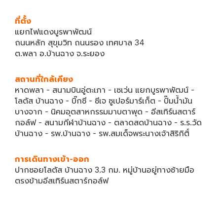
ที่ตั้ง
แยกไฟแดงบูรพาพัฒน์
ถนนหลัก สุขุมวิท ถนนรอง เทศบาล 34
ต.พลา อ.บ้านฉาง จ.ระยอง
สถานที่ใกล้เคียง
หาดพลา - สนามบินอู่ตะเภา - เซเว่น แยกบูรพาพัฒน์ -
โลตัส บ้านฉาง - บิ๊กซี - ซีเจ ซูเปอร์มาร์เก็ต - ปั๊มน้ำมัน
บางจาก - นิคมอุตสาหกรรมมาบตาพุด - อีสเทิร์นสตาร์
กอล์ฟ - สนามกีฬาบ้านฉาง - ตลาดสดบ้านฉาง - ร.ร.วัด
บ้านฉาง - รพ.บ้านฉาง - รพ.สมเด็จพระนางเจ้าสิริกิติ์
การเดินทางเข้า-ออก
ปากซอยโลตัส บ้านฉาง 3.3 กม. หมู่บ้านอยู่ทางซ้ายมือ
ตรงข้ามอีสเทิร์นสตาร์กอล์ฟ