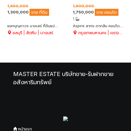
1,650,000
1,900,000
1,300,000
1,750,000
ขาย
ที่ดิน
ขาย
คอนโด
1
แยกบุญถาวร บางเสร่ ที่ดินแปลงสวย ทรงสี่เหลี่ยมคางหมู บนเนื้อที่ 137 ตร.ว. อ.สัตหีบ จ.ชลบุรี
Aspire สาทร-ตากสิน คอนโด Low-Rise 8 ชั้น เนื้อที่ 28.24 ตรม. แถมเฟอร์ฯ Built-in สวย คุ้ม เงียบสงบ ใกล้ BTS สถานีวุฒากาศ
ชลบุรี | สัตหีบ | บางเสร่
กรุงเทพมหานคร | เขตจอมทอง | บางค้อ
MASTER ESTATE บริษัทขาย-รับฝากขาย
อสังหาริมทรัพย์
หน้าแรก