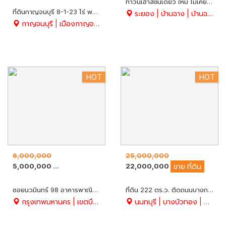
ทาวน์เฮาส์ชั้นเดียว ใหม่ ไม่เคยมีคนอยู่ มี 2 ห้องนอน 1 ห้องน้ำ ถนนเทศบาล 39/1 อ.บ้านฉาง จ.ระยอง
ที่ดินกาญจนบุรี 8-1-23 ไร่ พร้อมเรือนไทย + ร้านอาหาร + บึงบัว + บ่อปลาคราฟ และสิ่งปลูกสร้าง ร่มรื่น พร้อมดำเนินกิจการต่อ บรรยากาศเยี่ยม ในตัวเมืองใกล้ Robinson ห่างจากมอเตอร์เวย์ 6 กม. เท่านั้น
ระยอง | บ้านฉาง | บ้านฉาง
กาญจนบุรี | เมืองกาญจนบุรี | ปากแพรก
HOT
HOT
6,000,000
25,000,000
5,000,000
22,000,000
ขาย
อาคารพาณิชย์
ขาย
ที่ดิน
ซอยนวมินทร์ 98 อาคารพาณิชย์ 4 ชั้นครึ่ง 2 คูหาคู่ เนื้อที่ห้องละ 17 ตร.ว. รวม 34 ตร.ว. เหมาะทำออฟฟิศสำนักงาน เดินทางสะดวก ใกล้แหล่งชุมชน
ที่ดิน 222 ตร.ว. ติดถนนบางกรวย-ไทรน้อย ล้อมรั้วแล้วทั้ง 3 ด้าน ถมแล้ว ทรงสี่เหลี่ยมผืนผ้าสวย ใกล้แยกไทรน้อย นนทบุรี
กรุงเทพมหานคร | เขตบึงกุ่ม | คลองกุ่ม
นนทบุรี | บางบัวทอง | บางบัวทอง