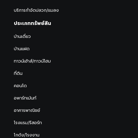
บริการกำจัดปลวก/แมลง
ประเภททรัพย์สิน
บ้านเดี่ยว
บ้านแฝด
ทาวน์เฮ้าส์/ทาวน์โฮม
ที่ดิน
คอนโด
อพาร์ทเม้นท์
อาคารพาณิชย์
โรงแรม/รีสอร์ท
โกดัง/โรงงาน