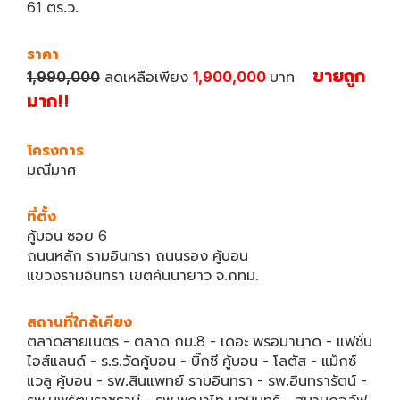
61 ตร.ว.
ราคา
ขายถูก
1,990,000
ลดเหลือเพียง
1,900,000
บาท
มาก!!
โครงการ
มณีมาศ
ที่ตั้ง
คู้บอน ซอย 6
ถนนหลัก รามอินทรา ถนนรอง คู้บอน
แขวงรามอินทรา เขตคันนายาว จ.กทม.
สถานที่ใกล้เคียง
ตลาดสายเนตร - ตลาด กม.8 - เดอะ พรอมานาด - แฟชั่น
ไอส์แลนด์ - ร.ร.วัดคู้บอน - บิ๊กซี คู้บอน - โลตัส - แม็กซ์
แวลู คู้บอน - รพ.สินแพทย์ รามอินทรา - รพ.อินทรารัตน์ -