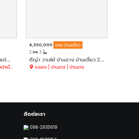
4,350,000
อาคารพาณิชย์
ขาย
บ้านเดี่ยว
2
3
อาคารพาณิชย์ W-PARK ตกแต่งสวยเป็น Clinic ความงาม หรือปรับเป็น Office ขายพร้อมผู้เช่า 50,000 บาท/เดือน ขนาดพิเศษ 35 ตร.ว. พร้อมเฟอร์นิเจอร์ สวย สะอาด
ดีญ่า วาเล่ย์ บ้านฉาง บ้านเดี่ยว 2 ชั้น 52.8 ตร.ว. บ้านพร้อมอยู่ แต่งสวย เฟอร์ฯครบ วิวภูเขา ติดถนนสุขุมวิท อ.บ้านฉาง จ.ระยอง
าเมือง
ระยอง | บ้านฉาง | บ้านฉาง
ติดต่อเรา
098-2935619