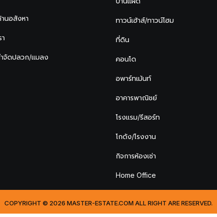
บ้านแฝด
ด้านอสังหา
ทาวน์เฮ้าส์/ทาวน์โฮม
รา
ที่ดิน
กำจัดปลวก/แมลง
คอนโด
อพาร์ทเม้นท์
อาคารพาณิชย์
โรงแรม/รีสอร์ท
โกดัง/โรงงาน
กิจการห้องเช่า
Home Office
COPYRIGHT © 2026 MASTER-ESTATE.COM ALL RIGHT ARE RESERVED.