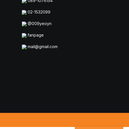
089-1076154
02-1532099
@009yeoyn
fanpage
mail@gmail.com