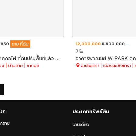
,850
12,000,000
9,900,000
ขาย
ที่ดิน
ขาย
3
แยกชากกอไผ่ ที่ดินปรับพื้นที่แล้ว สวย 1-1-60.1 ไร่ (แบ่งขายได้) ถนนติดที่ดินทั้งด้านหน้า-ด้านหลัง วิวภูเขา+ทุ่งนา อากาศเย็นสบาย น้ำไม่ท่วม อ.บ้านค่าย จ.ระยอง
ง | บ้านค่าย | ชากบก
ฉะเชิงเทรา | เมืองฉะเชิงเทรา | หน้
แรก
ประเภททรัพย์สิน
ากขาย
บ้านเดี่ยว