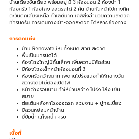
บ้านเดี่ยวชั้นเดียว พร้อมอยู่ มี 3 ห้องนอน 2 ห้องน้ำ 1
ห้องครัว 1 ห้องโถง จอดรถได้ 2 คัน บ้านหันหน้าไปทางทิศ
ตะวันตกเฉียงเหนือ ทำเลดีมาก ใกล้สิ่งอำนวยความสะดวก
ที่ครบครัน การเดินทางเข้า-ออกสะดวก ได้หลายช่องทาง
การตกแต่ง
บ้าน Renovate ใหม่ทั้งหมด สวย สะอาด
พื้นเป็นแกรนิตโต้
ห้องโถงใหญ่มีกั้นเล็กๆ เพิ่มความมีสัดส่วน
มีห้องโถงเล็กหน้าห้องนอนที่ 3
ห้องครัวกว้างมาก เพดานโปร่งแสงทำให้กลางวัน
สว่างโดยไม่ต้องเปิดไฟ
หน้าต่างรอบบ้าน ทำให้บ้านสว่าง โปร่ง โล่ง เย็น
สบาย
ต่อเติมหลังคาโรงจอดรถ สวยงาม + ปูกระเบื้อง
มีสวนหย่อมหน้าบ้าน
มีปั้มน้ำ แท็งค์น้ำ ครบ
เนื้อที่