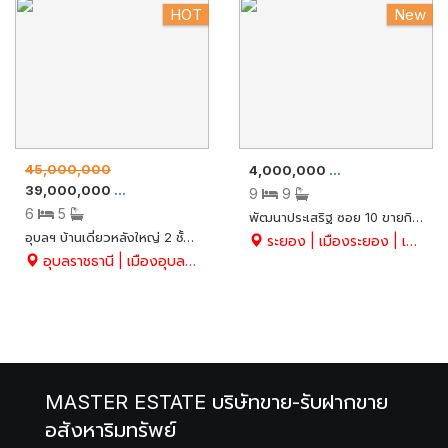
HOT
New
45,000,000
4,000,000
ขาย
กิจการห้องเช่า
39,000,000
ขาย
บ้านเดี่ยว
9
9
6
5
พัฒนาประเสริฐ ซอย 10 ขายกิจการห้องเช่าพร้อมผู้เช่า 12,500 บาท/เดือน ดำเนินกิจการต่อได้ทันที เนื้อที่ 242.70 ตร.ว. อ.เมือง จ.ระยอง
อุบลฯ บ้านเดี่ยวหลังใหญ่ 2 ชั้น เล่นระดับ 4 Step พร้อมสระว่ายน้ำส่วนตัว สวยคลาสสิค พื้นไม้ประดู่แท้ พร้อมสวนใหญ่ด้านหน้าและหลัง ร่มรื่น น่าอยู่มาก โค้งหัวสนามบิน จ.อุบลฯ มีหลังเดียว
ระยอง | เมืองระยอง | เชิงเนิน
อุบลราชธานี | เมืองอุบลราชธานี | ไร่น้อย
MASTER ESTATE บริษัทขาย-รับฝากขาย
อสังหาริมทรัพย์