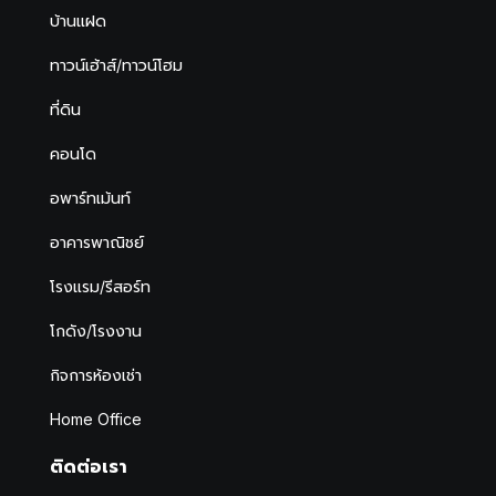
บ้านแฝด
ทาวน์เฮ้าส์/ทาวน์โฮม
ที่ดิน
คอนโด
อพาร์ทเม้นท์
อาคารพาณิชย์
โรงแรม/รีสอร์ท
โกดัง/โรงงาน
กิจการห้องเช่า
Home Office
ติดต่อเรา