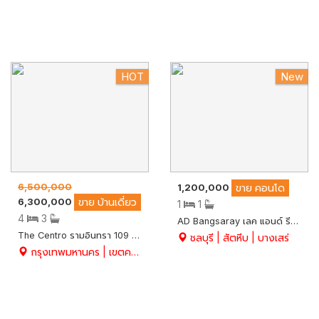
HOT
New
6,500,000
1,200,000
ขาย
คอนโด
6,300,000
ขาย
บ้านเดี่ยว
1
1
4
3
AD Bangsaray เลค แอนด์ รีสอร์ท คอนโดมิเนียมตากอากาศ บรรยากาศชายทะเล เนื้อที่ 25.1 ตร.ม. ชั้นที่ 6 อ.สัตหีบ จ.ชลบุรี
The Centro รามอินทรา 109 บ้านเดี่ยวหลังมุม สวย 89 ตร.ว. ในราคาสุดคุ้ม คุณภาพ AP
ชลบุรี | สัตหีบ | บางเสร่
กรุงเทพมหานคร | เขตคลองสามวา | บางชัน