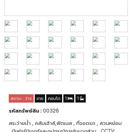
สถานะ : ว่าง
ขาย
คอนโด
1
1
รหัสทรัพย์สิน :
00326
สระว่ายน้ำ , คลับเฮ้าส์,ฟิตเนส , ที่จอดรถ , สวนหย่อม
, มีเฟอร์นิเจอร์และอุปกรณ์ภายในบางส่วน , CCTV ,