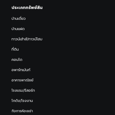
ประเภททรัพย์สิน
บ้านเดี่ยว
บ้านแฝด
ทาวน์เฮ้าส์/ทาวน์โฮม
ที่ดิน
คอนโด
อพาร์ทเม้นท์
อาคารพาณิชย์
โรงแรม/รีสอร์ท
โกดัง/โรงงาน
กิจการห้องเช่า