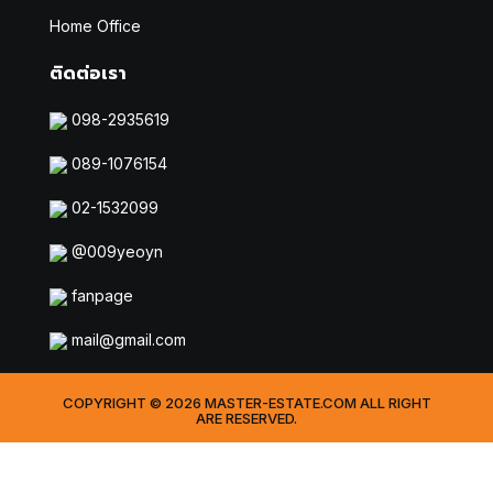
Home Office
ติดต่อเรา
098-2935619
089-1076154
02-1532099
@009yeoyn
fanpage
mail@gmail.com
COPYRIGHT © 2026 MASTER-ESTATE.COM ALL RIGHT
ARE RESERVED.