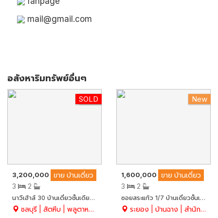
fanpage
mail@gmail.com
อสังหาริมทรัพย์อื่นๆ
SOLD
New
New
3,200,000
1,600,000
ขาย
บ้านเดี่ยว
ขาย
บ้านเดี่ยว
3
2
3
2
นาวีเฮ้าส์ 30 บ้านเดี่ยวชั้นเดียว 65.6 ตร.ว. ต่อเติมกว้าง ถูก คุ้ม ต.พลูตาหลวง อ.สัตหีบ จ.ชลบุรี
ซอยสระแก้ว 1/7 บ้านเดี่ยวชั้นเดียวสองหลังในพื้นที่ 47 ตร.ว. ขายพร้อมผู้เช่า 4,000 บาท/เดือน มีพื้นที่ด้านข้าง ทำเลดี อ.บ้านฉาง จ.ระยอง
ชลบุรี | สัตหีบ | พลูตาหลวง
ระยอง | บ้านฉาง | สำนักท้อน