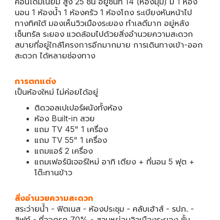
คอนโดมิเนียม สูง 25 ชั้น อยู่ชั้นที่ 14 (ห้องมุม) มี 1 ห้อง
นอน 1 ห้องน้ำ 1 ห้องครัว 1 ห้องโถง ระเบียงหันหน้าไป
ทางทิศใต้ มองเห็นวิวเมืองระยอง ทำเลดีมาก อยู่หลัง
เซ็นทรัล ระยอง แวดล้อมไปด้วยสิ่งอำนวยความสะดวก
สบายที่อยู่ใกล้โครงการอีกมากมาย การเดินทางเข้า-ออก
สะดวก ได้หลายช่องทาง
การตกแต่ง
เป็นห้องใหม่ ไม่ค่อยได้อยู่
ติดวอลเปเปอร์ผนังทั้งห้อง
ห้อง Built-in สวย
แถม TV 45" 1 เครื่อง
แถม TV 55" 1 เครื่อง
แถมแอร์ 2 เครื่อง
แถมเฟอร์นิเจอร์ใหม่ อาทิ เตียง + ที่นอน 5 ฟุต +
โต๊ะทานข้าว
สิ่งอำนวยความสะดวก
สระว่ายน้ำ - ฟิตเนส - ห้องประชุม - คลับเฮ้าส์ - รปภ. -
ลิฟท์ - ที่จอดรถ 70% - สวนหย่อมวิวเมืองระยอง ชั้น