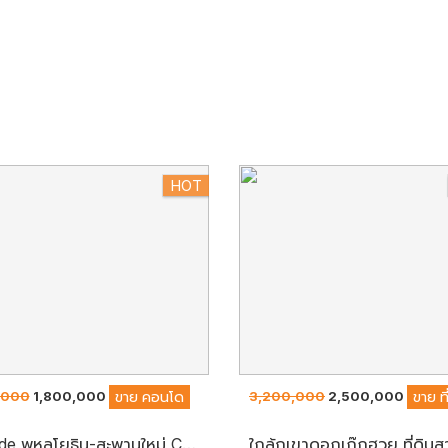
HOT
,000
1,800,000
3,200,000
2,500,000
ขาย
คอนโด
ขาย
ท
Episode พหลโยธิน-สะพานใหม่ Condo High Rise ติดถนนเทพรักษ์ตัดใหม่ ใกล้รถไฟฟ้าสายสีเขียว ห้องสวย เฟอร์ฯครบ