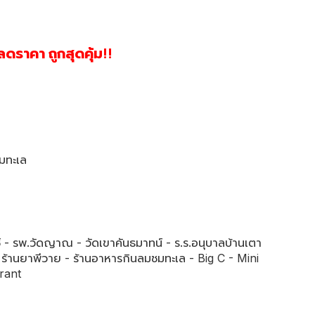
ลดราคา ถูกสุดคุ้ม!!
ชมทะเล
 - รพ.วัดญาณ - วัดเขาคันธมาทน์ - ร.ร.อนุบาลบ้านเตา
- ร้านยาพีวาย - ร้านอาหารกินลมชมทะเล - Big C - Mini
urant