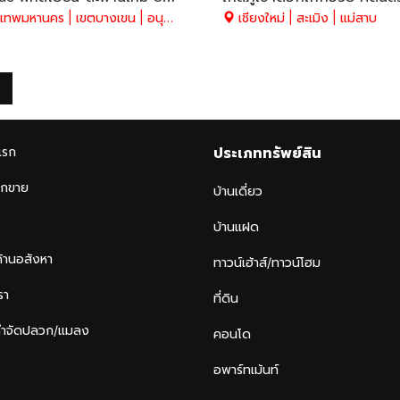
ทพมหานคร | เขตบางเขน | อนุสาวรีย์
เชียงใหม่ | สะเมิง | แม่สาบ
แรก
ประเภททรัพย์สิน
ากขาย
บ้านเดี่ยว
บ้านแฝด
ด้านอสังหา
ทาวน์เฮ้าส์/ทาวน์โฮม
รา
ที่ดิน
กำจัดปลวก/แมลง
คอนโด
อพาร์ทเม้นท์