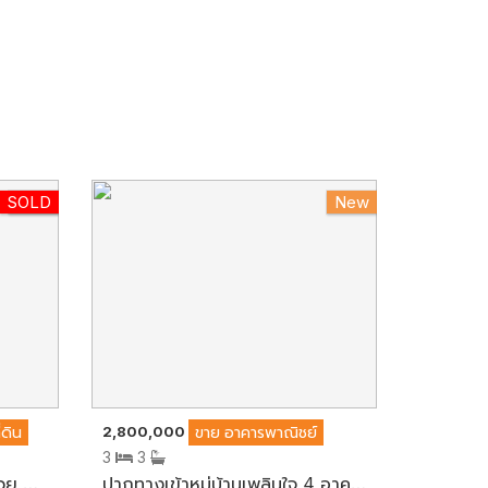
SOLD
HOT
New
2,800,000
ี่ดิน
ขาย
อาคารพาณิชย์
3
3
ใกล้ภูเขาดอกเก๊กฮวย ที่ดินสวย ขายถูกมาก 4 ไร่ 255 ตร.ว. วิวติดภูเขา+ลำธาร อากาศเย็นตลอดปี พร้อมทำรีสอร์ทตามรอยละคร "รตีลวง" และไร่ดาวเรือง อ.สะเมิง จ.เชียงใหม่
ปากทางเข้าหมู่บ้านเพลินใจ 4 อาคารพาณิชย์ 3.5 ชั้น (รวมดาดฟ้า) 20 ตร.ว. ทำเลเหมาะทำเป็นออฟฟิศสำนักงานหรือที่อยู่อาศัย มี 3 ห้องนอน 3 ห้องน้ำ อ.เมือง จ.ระยอง