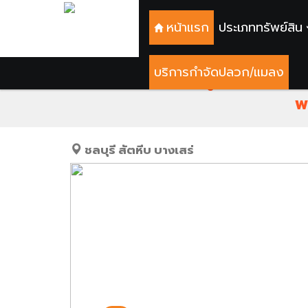
หน้าแรก
ประเภททรัพย์สิน
บริการกำจัดปลวก/แมลง
เดลมาเร่ คอนโดหรูติดชายหาดทะ
พ
ชลบุรี
สัตหีบ
บางเสร่
Previous