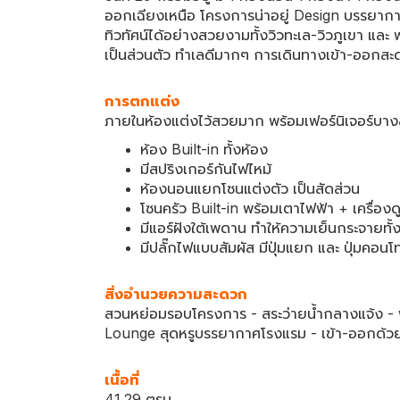
ออกเฉียงเหนือ โครงการน่าอยู่ Design บรรยากาศ
ทิวทัศน์ได้อย่างสวยงามทั้งวิวทะเล-วิวภูเขา แ
เป็นส่วนตัว ทำเลดีมากๆ การเดินทางเข้า-ออกส
การตกแต่ง
ภายในห้องแต่งไว้สวยมาก พร้อมเฟอร์นิเจอร์บาง
ห้อง Built-in ทั้งห้อง
มีสปริงเกอร์กันไฟไหม้
ห้องนอนแยกโซนแต่งตัว เป็นสัดส่วน
โซนครัว Built-in พร้อมเตาไฟฟ้า + เครื่
มีแอร์ฝังใต้เพดาน ทำให้ความเย็นกระจายทั้
มีปลั๊กไฟแบบสัมผัส มีปุ่มแยก และ ปุ่มคอนโ
สิ่งอำนวยความสะดวก
สวนหย่อมรอบโครงการ - สระว่ายน้ำกลางแจ้ง - 
Lounge สุดหรูบรรยากาศโรงแรม - เข้า-ออกด้ว
เนื้อที่
41.29 ตรม.