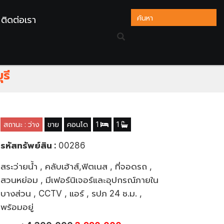
ติดต่อเรา
 BUILT-IN ทั้งห้อง สวยมาก ขาย
รี
สถานะ : ว่าง
ขาย
คอนโด
1
1
รหัสทรัพย์สิน :
00286
สระว่ายน้ำ , คลับเฮ้าส์,ฟิตเนส , ที่จอดรถ ,
สวนหย่อม , มีเฟอร์นิเจอร์และอุปกรณ์ภายใน
บางส่วน , CCTV , แอร์ , รปภ 24 ช.ม. ,
พร้อมอยู่