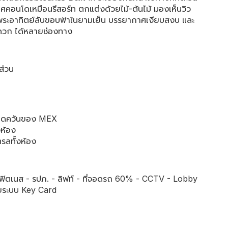
คอนโดเหมือนรีสอร์ท ตกแต่งด้วยไม้-ต้นไม้ มองเห็นวิว
ละ พระอาทิตย์ลับขอบฟ้าในยามเย็น บรรยากาศเงียบสงบ และ
ะดวก ได้หลายช่องทาง
ส่วน
องดูดควันของ MEX
งห้อง
ทรลทั้งห้อง
ฟิตเนส - รปภ. - ลิฟท์ - ที่จอดรถ 60% - CCTV - Lobby
ยระบบ Key Card