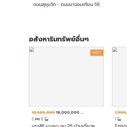
ถนนสุขุมวิท - ถนนนาจอมเทียน 56
อสังหาริมทรัพย์อื่นๆ
HOT
19,500,000
18,000,000
1,900
ขาย
บ้านเดี่ยว
5
6
1
บุราสิริ บางนา กม.26 บ้านเดี่ยวหลังใหญ่ 159 ตร.ว. หน้าบ้านวิวสวน แบบบ้านเรือนสุพรรณิการ์ พท.ใช้สอย 296 ม้ มีระบบ Cooliving คุณภาพแสนสิริ