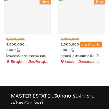
New
New
3,700,000
2,700,000
3,500,000
2,300,000
ขาย
อาคารพาณิชย์
ขาย
บ้านแฝด
2
2
3
3
โครงการร่มฉัตร อาคารพาณิชย์ 3.5 ชั้น สวย ทำเลดีมาก เหมาะแก่การลงทุน มีที่จอดรถ แอร์ 2 เครื่อง อ.เมือง จ.พิษณุโลก
กรวิชญ์ 7 บ้านแฝด 2 ชั้น เนื้อที่ 46.4 ตร.ว. มี 3 ห้องนอน 3 ห้องน้ำ อ.เมือง จ.ระยอง
พิษณุโลก | เมืองพิษณุโลก | สมอแข
ระยอง | เมืองระยอง | เนินพระ
MASTER ESTATE บริษัทขาย-รับฝากขาย
อสังหาริมทรัพย์