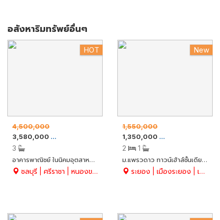
อสังหาริมทรัพย์อื่นๆ
HOT
New
4,500,000
1,550,000
3,580,000
1,350,000
ขาย
อาคารพาณิชย์
ขาย
ทาวน์เฮ้าส์/ทาว
3
2
1
อาคารพาณิชย์ ในนิคมอุตสาหกรรมปิ่นทอง สูง 3 ชั้น เนื้อที่ 20.3 ตรว. อ.ศรีราชา จ.ชลบุรี
ม.แพรวดาว ทาวน์เฮ้าส์ชั้นเดียว 27.40 ตร.ว. พร้อมอยู่ พื้นเป็นหินอ่อน 2 นอน 1 น้ำ ทำเลดี อ.เมือง จ.ระยอง
ชลบุรี | ศรีราชา | หนองขาม
ระยอง | เมืองระยอง | เนินพระ