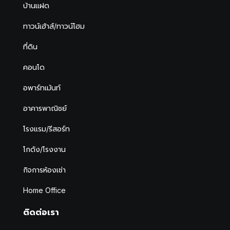
บ้านแฝด
ทาวน์เฮ้าส์/ทาวน์โฮม
ที่ดิน
คอนโด
อพาร์ทเม้นท์
อาคารพาณิชย์
โรงแรม/รีสอร์ท
โกดัง/โรงงาน
กิจการห้องเช่า
Home Office
ติดต่อเรา