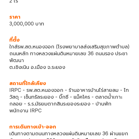
2 ไร่
ราคา
3,000,000 บาท
ที่ตั้ง
ใกล้รพ.สต.หนองจอก (โรงพยาบาลส่งเสริมสุขภาพตำบล)
ถนนหลัก ทางหลวงแผ่นดินหมายเลข 36 ถนนรอง ประชา
พัฒนา
ต.เชิงเนิน อ.เมือง จ.ระยอง
สถานที่ใกล้เคียง
IRPC - รพ.สต.หนองจอก - ร้านอาหารบ้านไร่สายลม - ไท
วัสดุ - เซ็นทรัลระยอง - บิ๊กซี - แม็คโคร - ตลาดน้ำเกาะ
กลอย - ร.ร.มัธยมตากสินระยองระยอง - บ้านพัก
พนักงาน IRPC
การเดินทางเข้า-ออก
เดินทางตามถนนทางหลวงแผ่นดินหมายเลข 36 ผ่านแยก