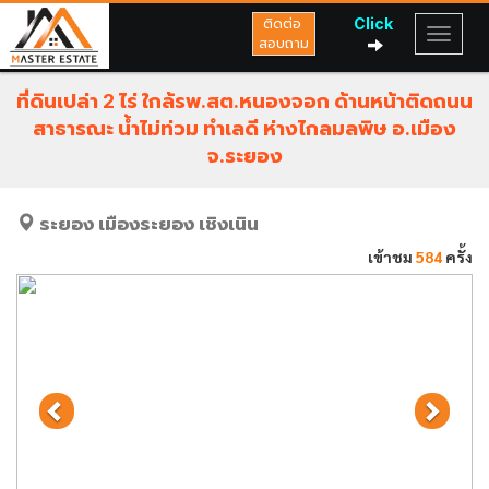
Click
ติดต่อ
สอบถาม
ที่ดินเปล่า 2 ไร่ ใกล้รพ.สต.หนองจอก ด้านหน้าติดถนน
สาธารณะ น้ำไม่ท่วม ทำเลดี ห่างไกลมลพิษ อ.เมือง
จ.ระยอง
ระยอง
เมืองระยอง
เชิงเนิน
เข้าชม
584
ครั้ง
Previous
Next