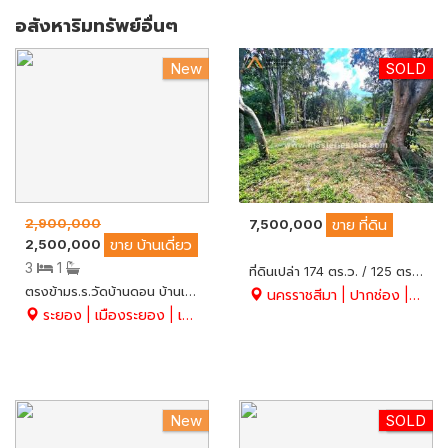
อสังหาริมทรัพย์อื่นๆ
New
SOLD
HOT
2,900,000
7,500,000
ขาย
ที่ดิน
2,500,000
ขาย
บ้านเดี่ยว
3
1
ที่ดินเปล่า 174 ตร.ว. / 125 ตร.ว. อยู่ภายในพื้นที่สวนซ่อนศิลป์ ซึ่งเป็นพื้นที่ปลูกป่ามากว่า 30 ปี ปลอดภัย ร่มรื่น คุณภาพชีวิต ต.กลางดง ปากช่อง นครราชสีมา ขายรวม 299 ตร.ว. หรือแบ่งขายได้ ติดถนนสาธารณะ
ตรงข้ามร.ร.วัดบ้านดอน บ้านเดี่ยว 1 ชั้น + ห้องเช่า 3 ห้อง เนื้อที่ 41 ตร.ว. ทำเลติดถนน เหมาะค้าขาย อ.เมือง จ.ระยอง
นครราชสีมา | ปากช่อง | กลางดง
ระยอง | เมืองระยอง | เชิงเนิน
New
SOLD
HOT