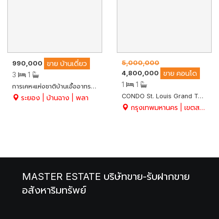
5,000,000
990,000
ขาย
บ้านเดี่ยว
4,800,000
ขาย
คอนโด
3
1
1
1
การเคหะแห่งชาติบ้านเอื้ออาทรระยอง (บ้านฉาง 3) บ้านเดี่ยว 2 ชั้น เนื้อที่ 21 ตร.ว. ขายพร้อมผู้เช่า 2,500 บาท/เดือน น้ำไม่ท่วม ทำเลดี ใกล้หาดพลาเพียง 2 กม.
CONDO St. Louis Grand Terrace (เซนต์หลุยส์ แกรนด์ เทอเรส) สาทรซอย 11 ชั้น 23 เนื้อที่ 47 ตรม. พร้อมเฟอร์นิเจอร์ ใจกลางเมือง พร้อมสิ่งอำนวยความสะดวกครบ
ระยอง | บ้านฉาง | พลา
กรุงเทพมหานคร | เขตสาทร | ยานนาวา
MASTER ESTATE บริษัทขาย-รับฝากขาย
อสังหาริมทรัพย์