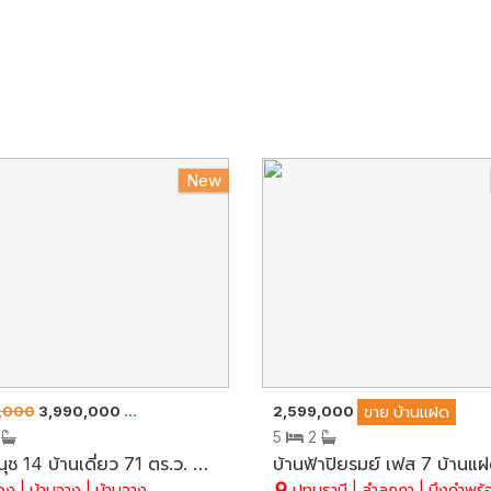
New
,000
3,990,000
2,599,000
ขาย
บ้านเดี่ยว
ขาย
บ้านแฝด
3
5
2
ม.รามนุช 14 บ้านเดี่ยว 71 ตร.ว. บ้านคุณภาพ โครงสร้างบ้านเป็นอิฐแดงทั้งหลัง น้ำไม่ท่วม มี 3 นอน 3 น้ำ อ.บ้านฉาง จ.ระยอง
ง | บ้านฉาง | บ้านฉาง
ปทุมธานี | ลำลูกกา | บึงคำพร้