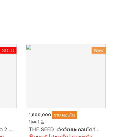
SOLD
New
New
1,800,000
ขาย
คอนโด
1
1
บ้านฟ้าปิยรมย์ เฟส 7 บ้านแฝด 2 ชั้น เนื้อที่ 38 ตร.ว. ขายถูกมาก หน้าบ้านไม่ชนกับใคร บ้านเย็นสบาย+สวนร่มรื่น 5 ห้องนอน สวย พร้อมอยู่ อ.ลำลูกกา จ.ปทุมธานี
THE SEED แจ้งวัฒนะ คอนโดที่ดีที่สุด ติดถนนแจ้งวัฒนะ ชั้นที่ 5 (วิวสระว่ายน้ำ) เป็นห้องสูท เนื้อที่ 30.78 ตรม. สวย-สะอาด พร้อมเฟอร์ฯ Built-in
อย
นนทบุรี | ปากเกร็ด | คลองเกลือ