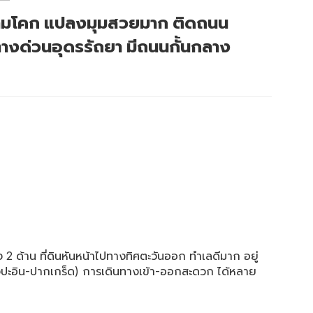
.สามโคก แปลงมุมสวยมาก ติดถนน
ทางด่วนอุดรรัถยา มีถนนกั้นกลาง
2 ด้าน ที่ดินหันหน้าไปทางทิศตะวันออก ทำเลดีมาก อยู่
งปะอิน-ปากเกร็ด) การเดินทางเข้า-ออกสะดวก ได้หลาย