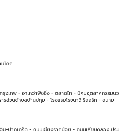
ามโคก
กรุงเทพ - อาเหว่าฟิชชิ่ง - ตลาดไท - นิคมอุตสาหกรรมนว
ิหารส่วนตำบลบ้านปทุม - โรงแรมโรจนาวี รีสอร์ท - สนาม
ะอิน-ปากเกร็ด - ถนนเชียงรากน้อย - ถนนเลียบคลองเปรม