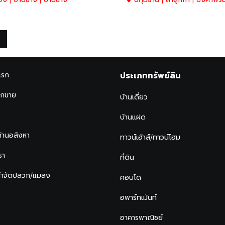
แรก
ประเภททรัพย์สิน
ากขาย
บ้านเดี่ยว
บ้านแฝด
ด้านอสังหา
ทาวน์เฮ้าส์/ทาวน์โฮม
รา
ที่ดิน
กำจัดปลวก/แมลง
คอนโด
อพาร์ทเม้นท์
อาคารพาณิชย์