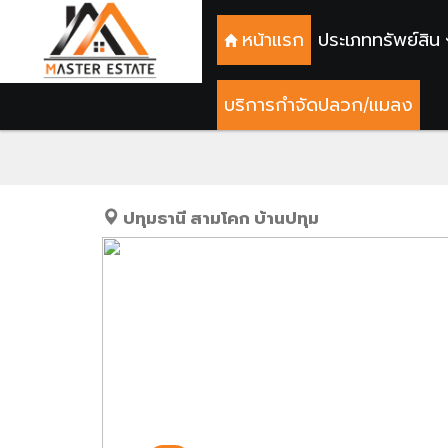
หน้าแรก
ประเภททรัพย์สิน
บริการกำจัดปลวก/แมลง
ที่ดินเปล่า 226 ตร.ว. ซอยรพ.
ปทุมธานี
สามโคก
บ้านปทุม
Previous