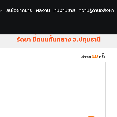
สนใจฝากขาย
ผลงาน
ทีมงานขาย
ความรู้ด้านอสังหา
สามโคก แปลงมุมสวยมาก ติดถนนสาธารณะทั้ง 
รัถยา มีถนนกั้นกลาง จ.ปทุมธานี
เข้าชม
348
ครั้ง
Next