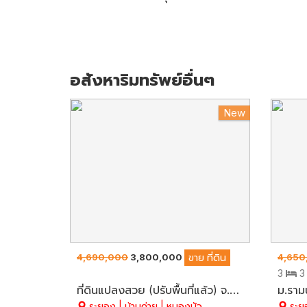
อสังหาริมทรัพย์อื่นๆ
New
4,690,000
3,800,000
4,650
ขาย
ที่ดิน
3
ที่ดินแปลงสวย (ปรับพื้นที่แล้ว) จ.ระยอง เนื้อที่ 5 ไร่ 52 ตร.ว. วิวภูเขา+ลำธาร อากาศดีมาก บนถนนสาย 36
ระยอง | บ้านค่าย | หนองบัว
ระยอ