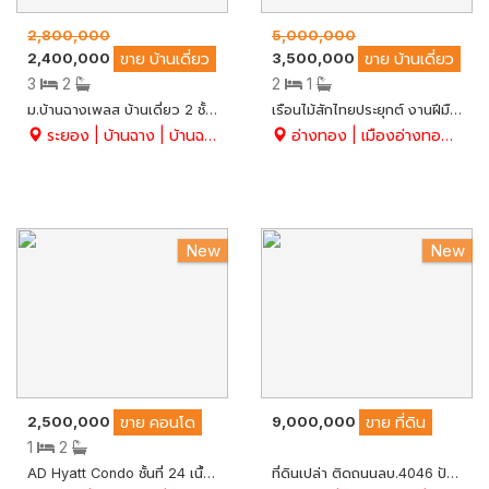
2,800,000
5,000,000
2,400,000
3,500,000
ขาย
บ้านเดี่ยว
ขาย
บ้านเดี่ยว
3
2
2
1
ม.บ้านฉางเพลส บ้านเดี่ยว 2 ชั้น พร้อมอยู่ 51 ตร.ว. มี 3 นอน 2 น้ำ ทำเลดีมาก หมู่บ้านติดถนนสุขุมวิท อ.บ้านฉาง จ.ระยอง
เรือนไม้สักไทยประยุกต์ งานฝีมือ (ขายถูกมาก) พื้นไม้สักทอง เสา 12 " ยาว 8 M. ไม้ชิงชัน ประดู่ เต็ง ตะเคียน ทรงคุณค่า เนื้อที่ 389.5 ตร.ว. ติดสายเอเชีย เข้าซอยเพียง 200 เมตร จ.อ่างทอง
ระยอง | บ้านฉาง | บ้านฉาง
อ่างทอง | เมืองอ่างทอง | บ้านอิฐ
New
New
2,500,000
9,000,000
ขาย
คอนโด
ขาย
ที่ดิน
1
2
AD Hyatt Condo ชั้นที่ 24 เนื้อที่ 46.5 ตรม. มี 1 นอน 2 น้ำ วิวสวย ใกล้ทะเล อ.บางละมุง จ.ชลบุรี
ที่ดินเปล่า ติดถนนลบ.4046 ปัจจุบันเป็นไร่ทำข้าวโพด เนื้อที่ 14-0-86.6 ไร่ ทำเลดีมาก ใกล้แหล่งท่องเที่ยวในเมืองลพบุรีมากมาย ต.นิคมสร้างตนเอง จ.ลพบุรี