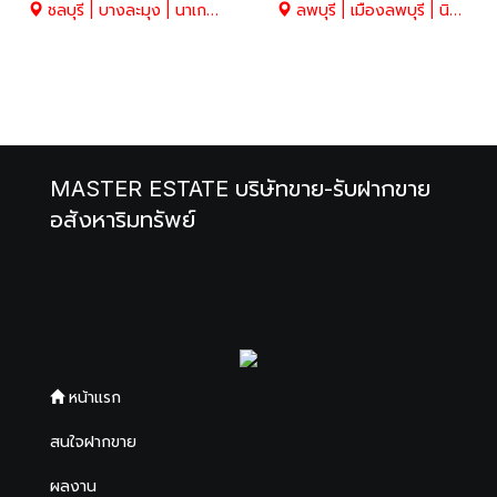
ชลบุรี | บางละมุง | นาเกลือ
ลพบุรี | เมืองลพบุรี | นิคมสร้างตนเอง
MASTER ESTATE บริษัทขาย-รับฝากขาย
อสังหาริมทรัพย์
หน้าแรก
สนใจฝากขาย
ผลงาน