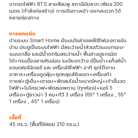
จากรถไฟฟ้า BTS สายสีชมพู สถานีมัยลาภ เพียง 200
เมตร (กำลังก่อสร้าง) การเดินทางเข้า-ออกสะดวก ได้
หลายช่องทาง
การตกแต่ง
บ้านระบบ Smart Home มีระบบโซล่าเซลล์ใช้ไฟเองภายใน
บ้าน ประตูเป็นระบบไฟฟ้า มีสระว่ายน้ำส่วนตัวระบบกรอง-
ระบบเกลือ และมีน้ำตกริมสระว่ายน้ำ พื้นล่างปูแกรนิต
โต้+กระเบื้องลายหินอ่อน ระเบียงกว้าง มีปั้มน้ำ+แท็งค์น้ำ
แถมเฟอร์นิเจอร์ และ เครื่องใช้ไฟฟ้า อาทิ ชุดโต๊ะทาน
อาหาร+เครื่องดูดฝุ่น+ชุดหลุยส์รับแขก+เครื่องทำ
กาแฟ+ตู้เย็น+เตาอบ+พัดลมไอน้ำขนาดใหญ่+เก้าอี้นวด
ไฟฟ้า+ไมโครเวฟ+พัดลมเพดาน (ทุกห้อง)+แอร์ 5
เครื่อง+ตู้ซาวน่า 3 คน+ทีวี 3 เครื่อง (65" 1 เครื่อง , 55"
1 เครื่อง , 45" 1 เครื่อง)
เนื้อที่
45 ตร.ว. (พื้นที่ใช้สอย 210 ตร.ม.)