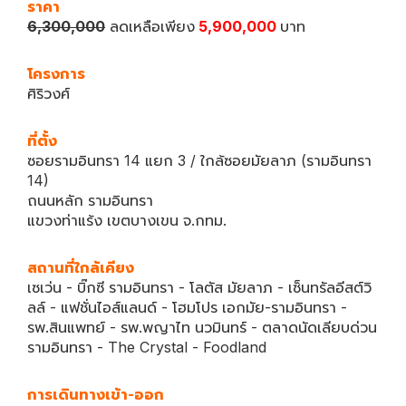
ราคา
6,300,000
ลดเหลือเพียง
5,900,000
บาท
โครงการ
ศิริวงศ์
ที่ตั้ง
ซอยรามอินทรา 14 แยก 3 / ใกล้ซอยมัยลาภ (รามอินทรา
14)
ถนนหลัก รามอินทรา
แขวงท่าแร้ง เขตบางเขน จ.กทม.
สถานที่ใกล้เคียง
เซเว่น - บิ๊กซี รามอินทรา - โลตัส มัยลาภ - เซ็นทรัลอีสต์วิ
ลล์ - แฟชั่นไอส์แลนด์ - โฮมโปร เอกมัย-รามอินทรา -
รพ.สินแพทย์ - รพ.พญาไท นวมินทร์ - ตลาดนัดเลียบด่วน
รามอินทรา - The Crystal - Foodland
การเดินทางเข้า-ออก