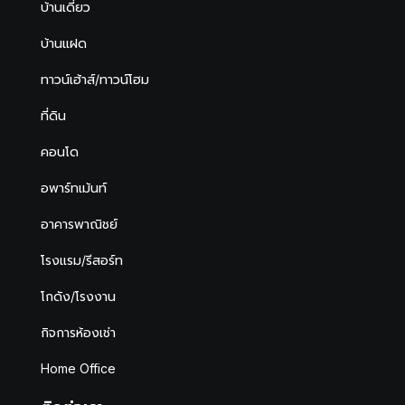
บ้านเดี่ยว
บ้านแฝด
ทาวน์เฮ้าส์/ทาวน์โฮม
ที่ดิน
คอนโด
อพาร์ทเม้นท์
อาคารพาณิชย์
โรงแรม/รีสอร์ท
โกดัง/โรงงาน
กิจการห้องเช่า
Home Office