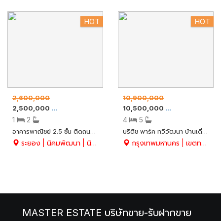
HOT
HOT
2,600,000
10,900,000
2,500,000
10,500,000
ขาย
อาคารพาณิชย์
ขาย
บ้านเดี่ยว
1
2
4
5
อาคารพาณิชย์ 2.5 ชั้น ติดถนนหมายเลข 3375 ขายพร้อมผู้เช่า / เช่าเดือนละ 10,000 บาท ทำเลดี ใกล้แหล่งชุมชน 24.6 ตร.ว. อ.นิคมพัฒนา จ.ระยอง
บริติช พาร์ค ทวีวัฒนา บ้านเดี่ยวหรูสไตล์อังกฤษ หลังใหญ่ 124 ตร.ว. หน้าบ้านไม่ชนกับใคร ทำเลดี ภายในกว้าง พท.ใช้สอย 310 ตรม.
ระยอง | นิคมพัฒนา | นิคมพัฒนา
กรุงเทพมหานคร | เขตทวีวัฒนา | ทวีวัฒนา
MASTER ESTATE บริษัทขาย-รับฝากขาย