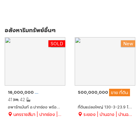
อสังหาริมทรัพย์อื่นๆ
SOLD
New
New
16,000,000
500,000,000
ขาย
อพาร์ทเม้นท์
ขาย
ที่ดิน
41
42
อพาร์ทเม้นท์ อ.ปากช่อง พร้อมผู้เช่า 41 ห้อง 300 ตร.ว. ใกล้สถานีรถไฟฟ้ารางคู่ เนื้อที่ใช้สอย 1,018 ตรม.
ที่ดินแปลงใหญ่ 130-3-23.9 ไร่ ปรับถมแล้วทั้งแปลง มีไฟฟ้า-ประปาผ่านหน้าที่ดิน ทำเลดีมาก ทางข้ามรางรถไฟ ติดถนนเส้นลงทะเล อ.บ้านฉาง จ.ระยอง
นครราชสีมา | ปากช่อง | ปากช่อง
ระยอง | บ้านฉาง | บ้านฉาง