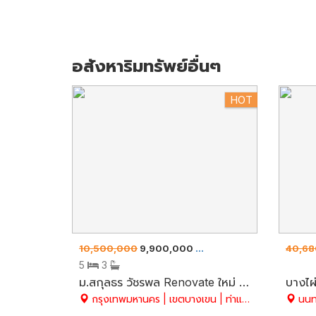
อสังหาริมทรัพย์อื่นๆ
HOT
10,500,000
9,900,000
40,68
ขาย
บ้านเดี่ยว
5
3
ม.สกุลธร วัชรพล Renovate ใหม่ สวยมาก แปลงมุม เนื้อที่ 77.4 ตร.ว. 5 ห้องนอน พร้อมเฟอร์ฯ BUILT-IN ติดโซล่าเซลล์ประหยัดไฟฟ้า คุ้มค่า ใกล้จุดขึ้น-ลงทางด่วนติดถ.วัชรพล + ถ.สุขาภิบาล 5
กรุงเทพมหานคร | เขตบางเขน | ท่าแร้ง
นนทบ