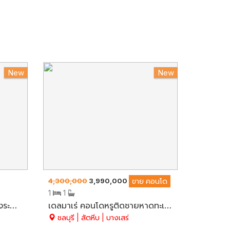
New
New
4,300,000
3,990,000
ขาย
คอนโด
1
1
Me Condo ทำเลใจกลางเมืองระยอง ชั้นที่ 5 สวย พร้อมอยู่ มี 1 ห้องนอน 1 ห้องน้ำ อ.เมือง จ.ระยอง
เดลมาเร่ คอนโดหรูติดชายหาดทะเล ในเมืองท่องเที่ยว ห้องใหญ่ 41.29 ตรม. BUILT-IN ทั้งห้อง สวยมาก ขายพร้อมผู้เช่า 15,000 บาท/เดือน อ.สัตหีบ จ.ชลบุรี
ชลบุรี | สัตหีบ | บางเสร่