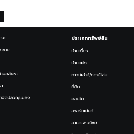
แรก
ประเภททรัพย์สิน
ากขาย
บ้านเดี่ยว
บ้านแฝด
ด้านอสังหา
ทาวน์เฮ้าส์/ทาวน์โฮม
รา
ที่ดิน
กำจัดปลวก/แมลง
คอนโด
อพาร์ทเม้นท์
อาคารพาณิชย์